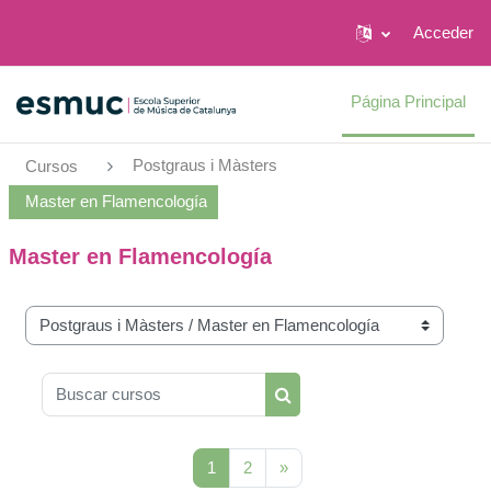
Acceder
Salta al contenido principal
Página Principal
Postgraus i Màsters
Cursos
Master en Flamencología
Master en Flamencología
Categorías
Buscar cursos
Buscar cursos
(actual)
Siguiente página
1
2
»