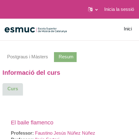
Inicia la sessió
Ves al contingut principal
Inici
Postgraus i Màsters
Resum
Informació del curs
Curs
El baile flamenco
Professor:
Faustino Jesús Núñez Núñez