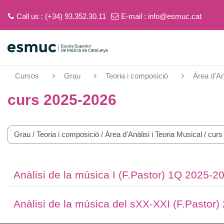
Call us : (+34) 93.352.30.11
E-mail :
info@esmuc.cat
Ves al contingut principal
Cursos
Grau
Teoria i composició
Àrea d'An
curs 2025-2026
ies de cursos
Anàlisi de la música I (F.Pastor) 1Q 2025-2
Anàlisi de la música del sXX-XXI (F.Pastor