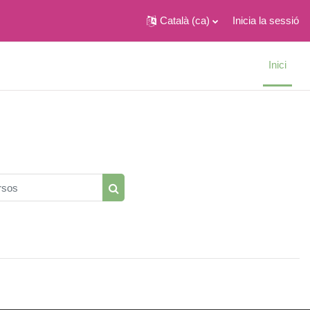
Català ‎(ca)‎
Inicia la sessió
Inici
sos
Cerca cursos