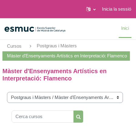
Inicia la sessió
Ves al contingut principal
Inici
Postgraus i Màsters
Cursos
Màster d'Ensenyaments Artístics en Interpretació: Flamenco
Màster d'Ensenyaments Artístics en
Interpretació: Flamenco
Categories de cursos
Cerca cursos
Cerca cursos