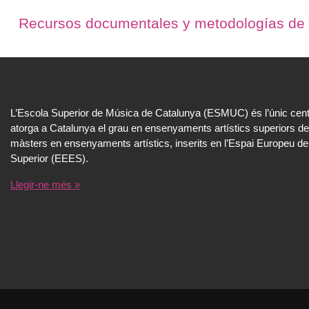
Recursos documentales y metodologías de l
L’Escola Superior de Música de Catalunya (ESMUC) és l’únic cent
atorga a Catalunya el grau en ensenyaments artístics superiors de
màsters en ensenyaments artístics, inserits en l’Espai Europeu de
Superior (EEES).
Llegir-ne més »