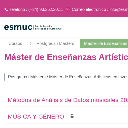
Teléfono : (+34) 93.352.30.11
Correo electrónico :
info@esm
Salta al contenido principal
Cursos
Postgraus i Màsters
Máster de Enseñanzas A
Máster de Enseñanzas Artístic
tegorías
Métodos de Análisis de Datos musicales 2
MÚSICA Y GÉNERO