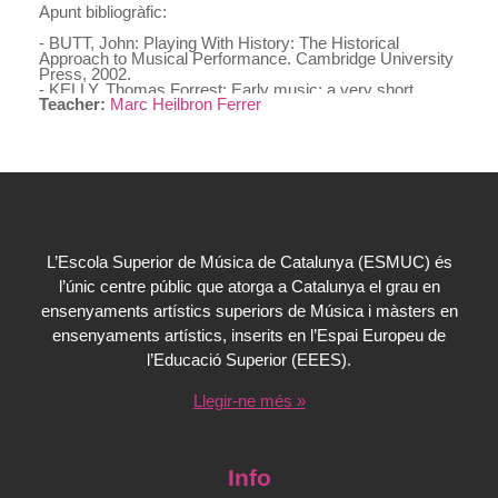
Apunt bibliogràfic:
- BUTT, John: Playing With History: The Historical
Approach to Musical Performance. Cambridge University
Press, 2002.
- KELLY, Thomas Forrest: Early music: a very short
Teacher:
Marc Heilbron Ferrer
introduction. Oxford, Oxford University Press, 2001.
- KIVY, Peter: Authenticities: Philosophical Reflections on
Musical Performance. Cornell University Press, 1995.
- TARUSKIN, Richard: Text and Act: Essays on Music
and Performance. Oxford University Press, 1995.
L’Escola Superior de Música de Catalunya (ESMUC) és
l’únic centre públic que atorga a Catalunya el grau en
ensenyaments artístics superiors de Música i màsters en
ensenyaments artístics, inserits en l’Espai Europeu de
l’Educació Superior (EEES).
Llegir-ne més »
Info