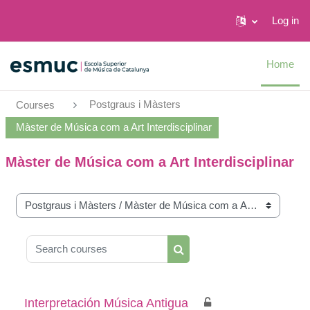
Log in
Skip to main content
Home
Postgraus i Màsters
Courses
Màster de Música com a Art Interdisciplinar
Màster de Música com a Art Interdisciplinar
Course categories
Search courses
Search courses
Interpretación Música Antigua