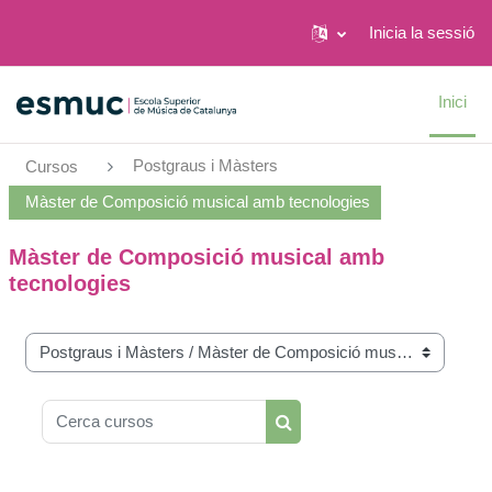
Inicia la sessió
Ves al contingut principal
Inici
Postgraus i Màsters
Cursos
Màster de Composició musical amb tecnologies
Màster de Composició musical amb
tecnologies
Categories de cursos
Cerca cursos
Cerca cursos