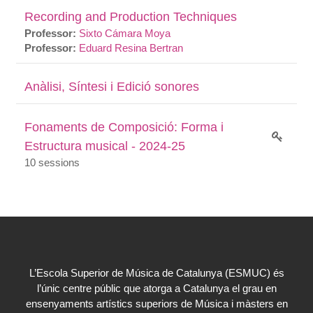
Recording and Production Techniques
Professor:
Sixto Cámara Moya
Professor:
Eduard Resina Bertran
Anàlisi, Síntesi i Edició sonores
Fonaments de Composició: Forma i
Estructura musical - 2024-25
10 sessions
L’Escola Superior de Música de Catalunya (ESMUC) és
l’únic centre públic que atorga a Catalunya el grau en
ensenyaments artístics superiors de Música i màsters en