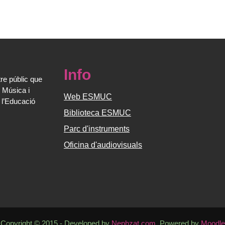
Info
re públic que
 Música i
Web ESMUC
 l’Educació
Biblioteca ESMUC
Parc d'instruments
Oficina d'audiovisuals
Copyright © 2015 - Developed by
Nephzat.com
. Powered by
Moodle