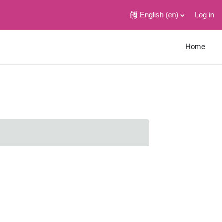
English ‎(en)‎
Log in
Home