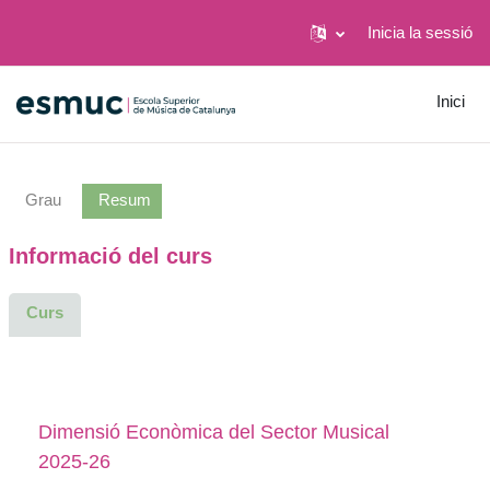
Inicia la sessió
Ves al contingut principal
Inici
Grau
Resum
Informació del curs
Curs
Dimensió Econòmica del Sector Musical
2025-26