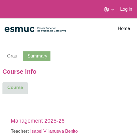
Log in
Skip to main content
Home
Grau
Summary
Course info
Course
Management 2025-26
Teacher:
Isabel Villanueva Benito