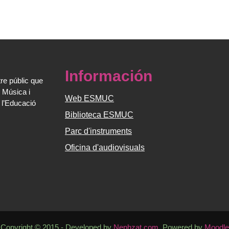
Información
re públic que
 Música i
Web ESMUC
 l’Educació
Biblioteca ESMUC
Parc d'instruments
Oficina d'audiovisuals
Copyright © 2015 - Developed by
Nephzat.com
. Powered by
Moodle