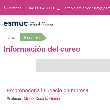
Teléfono : (+34) 93.352.30.11
Correo electrónico :
info@esm
Salta al contenido principal
Grau
Resumen
Información del curso
Emprenedoria i Creació d'Empresa
Profesor:
Miquel Curanta Girona