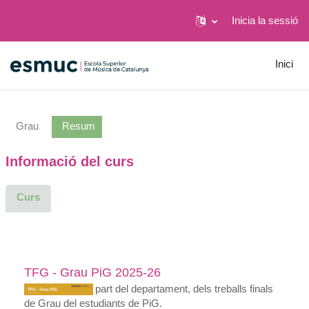
Inicia la sessió
Ves al contingut principal
Inici
Grau
Resum
Informació del curs
Curs
TFG - Grau PiG 2025-26
Seguiment, per part del departament, dels treballs finals
de Grau del estudiants de PiG.