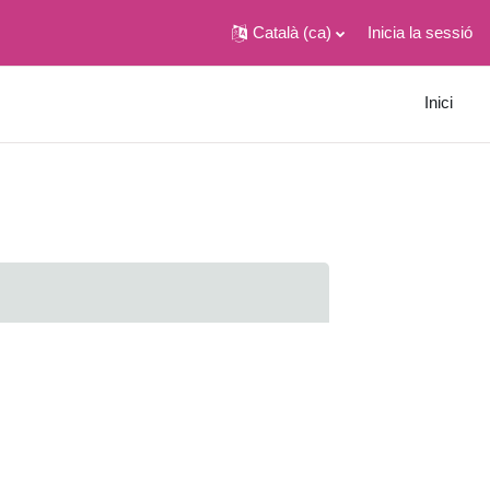
Català ‎(ca)‎
Inicia la sessió
Inici