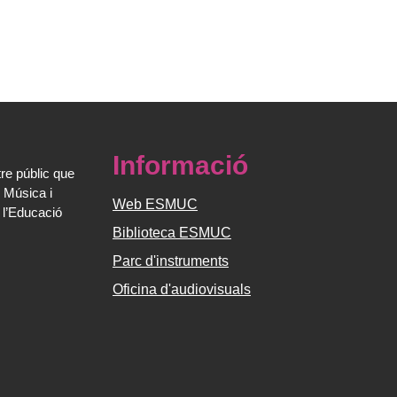
Informació
re públic que
 Música i
Web ESMUC
 l’Educació
Biblioteca ESMUC
Parc d'instruments
Oficina d'audiovisuals