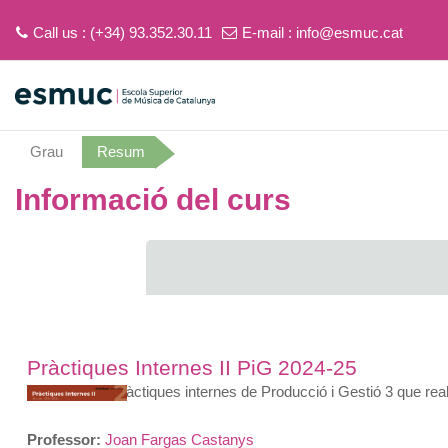
Call us : (+34) 93.352.30.11
E-mail :
info@esmuc.cat
Ves al contingut principal
Grau
Resum
Informació del curs
Pràctiques Internes II PiG 2024-25
Aulari de les Pràctiques internes de Producció i Gestió 3 que real
Professor:
Joan Fargas Castanys