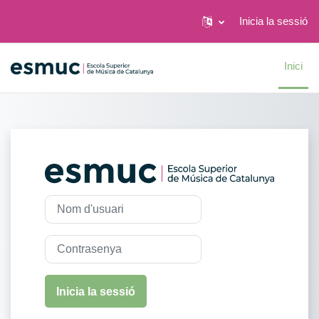
Inicia la sessió
Ves al contingut principal
Inici
Inicia la sessió
Nom d'usuari
Contrasenya
Inicia la sessió