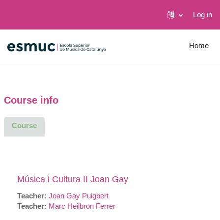
Log in
Skip to main content
Home
Course info
Course
Música i Cultura II Joan Gay
Teacher:
Joan Gay Puigbert
Teacher:
Marc Heilbron Ferrer