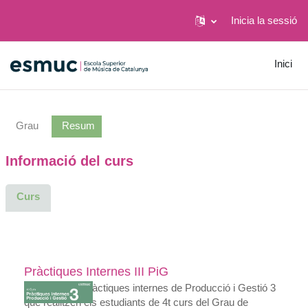
Inicia la sessió
Ves al contingut principal
Inici
Grau
Resum
Informació del curs
Curs
Pràctiques Internes III PiG
Aulari de les Pràctiques internes de Producció i Gestió 3
que realitzen els estudiants de 4t curs del Grau de