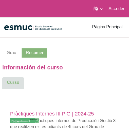
Acceder
Salta al contenido principal
Página Principal
Grau
Resumen
Información del curso
Curso
Pràctiques Internes III PiG | 2024-25
Aulari de les Pràctiques internes de Producció i Gestió 3
que realitzen els estudiants de 4t curs del Grau de