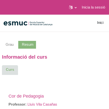
Inicia la sessió
Ves al contingut principal
Inici
Grau
Resum
Informació del curs
Curs
Cor de Pedagogia
Professor:
Lluís Vila Casañas