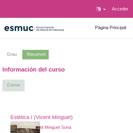
Acceder
Salta al contenido principal
Página Principal
Grau
Resumen
Información del curso
Curso
Estètica I (Vicent Minguet)
Profesor:
Vicent Minguet Soria