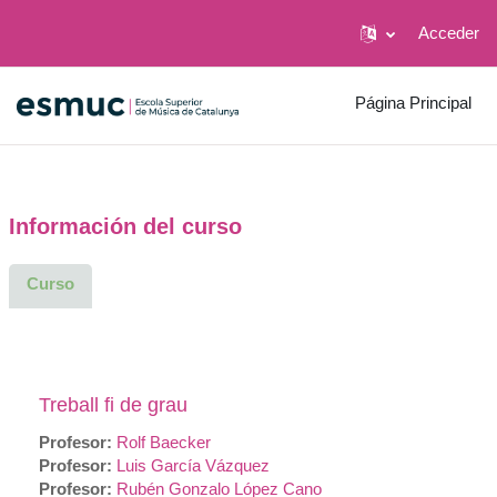
Acceder
Salta al contenido principal
Página Principal
Información del curso
Curso
Treball fi de grau
Profesor:
Rolf Baecker
Profesor:
Luis García Vázquez
Profesor:
Rubén Gonzalo López Cano