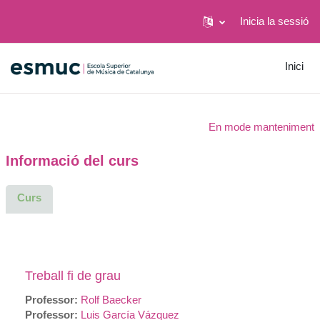
Inicia la sessió
Ves al contingut principal
Inici
En mode manteniment
Informació del curs
Curs
Treball fi de grau
Professor:
Rolf Baecker
Professor:
Luis García Vázquez