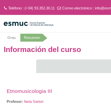
Teléfono : (+34) 93.352.30.11
Correo electrónico :
info@esm
Salta al contenido principal
Grau
Resumen
Información del curso
Etnomusicologia III
Profesor:
Ilaria Sartori