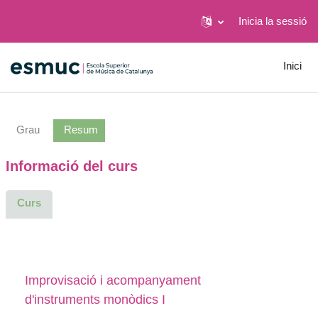
Inicia la sessió
Ves al contingut principal
Inici
Grau
Resum
Informació del curs
Curs
Improvisació i acompanyament
d'instruments monòdics I