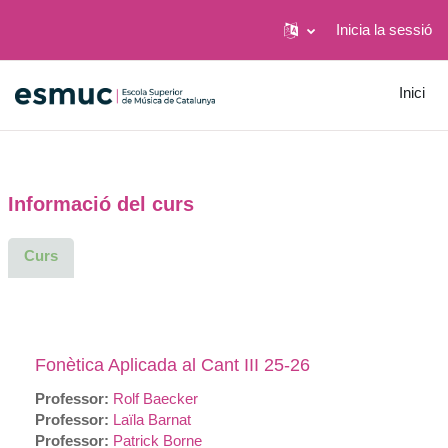
Inicia la sessió
Ves al contingut principal
Inici
Informació del curs
Curs
Fonètica Aplicada al Cant III 25-26
Professor:
Rolf Baecker
Professor:
Laïla Barnat
Professor:
Patrick Borne