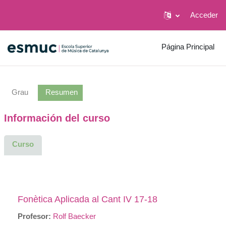
Acceder
Salta al contenido principal
Página Principal
Grau
Resumen
Información del curso
Curso
Fonètica Aplicada al Cant IV 17-18
Profesor:
Rolf Baecker