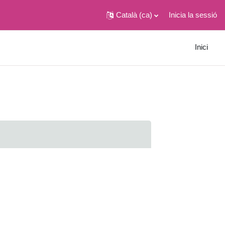
Català ‎(ca)‎
Inicia la sessió
Inici