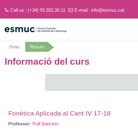
Call us : (+34) 93.352.30.11
E-mail :
info@esmuc.cat
Ves al contingut principal
Grau
Resum
Informació del curs
Fonètica Aplicada al Cant IV 17-18
Professor:
Rolf Baecker