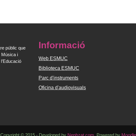
Informació
re públic que
 Música i
Web ESMUC
 l’Educació
Biblioteca ESMUC
Parc d'instruments
Oficina d'audiovisuals
Copyright © 2015 - Developed by
Nephzat.com
. Powered by
Moodle