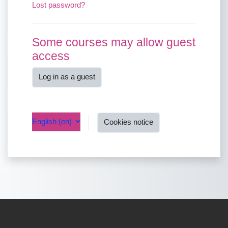
Lost password?
Some courses may allow guest
access
Log in as a guest
English ‎(en)‎
Cookies notice