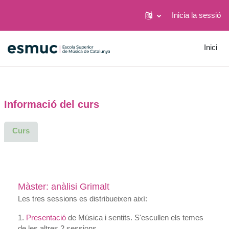
Inicia la sessió
Ves al contingut principal
Inici
Informació del curs
Curs
Màster: anàlisi Grimalt
Les tres sessions es distribueixen així:
1.
Presentació
de Música i sentits. S'escullen els temes
de les altres 2 sessions.