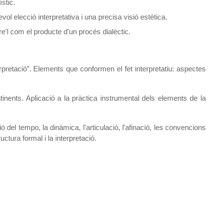
ístic.
ol elecció interpretativa i una precisa visió estètica.
re'l com el producte d'un procés dialèctic.
rpretació”. Elements que conformen el fet interpretatiu: aspectes
inents. Aplicació a la pràctica instrumental dels elements de la
ió del tempo, la dinàmica, l'articulació, l'afinació, les convencions
uctura formal i la interpretació.