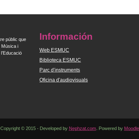
Información
re públic que
 Música i
Web ESMUC
 l’Educació
Biblioteca ESMUC
Parc d'instruments
Oficina d'audiovisuals
Copyright © 2015 - Developed by
Nephzat.com
. Powered by
Moodle