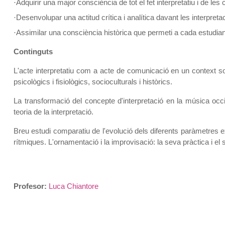
Adquirir una major consciència de tot el fet interpretatiu i de les 
·
Desenvolupar una actitud crítica i analítica davant les interpreta
·
Assimilar una consciència històrica que permeti a cada estudiant s
·
Continguts
L'acte interpretatiu com a acte de comunicació en un context soc
psicològics i fisiològics, socioculturals i històrics.
La transformació del concepte d'interpretació en la música occi
teoria de la interpretació.
Breu estudi comparatiu de l'evolució dels diferents paràmetres 
rítmiques. L'ornamentació i la improvisació: la seva pràctica i el se
Profesor:
Luca Chiantore