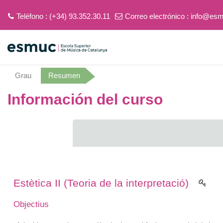
Teléfono : (+34) 93.352.30.11
Correo electrónico :
info@esm
Salta al contenido principal
Grau
Resumen
Información del curso
Estètica II (Teoria de la interpretació)
Objectius