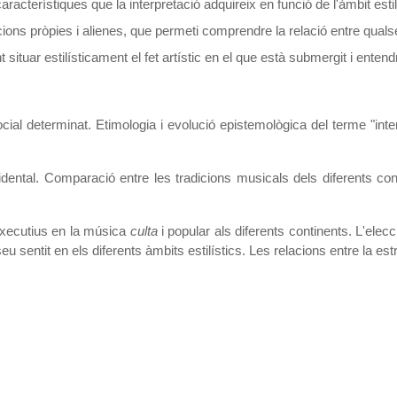
característiques que la interpretació adquireix en funció de l'àmbit estil
cions pròpies i alienes, que permeti comprendre la relació entre qualsev
ituar estilísticament el fet artístic en el que està submergit i entend
ial determinat. Etimologia i evolució epistemològica del terme "inte
dental. Comparació entre les tradicions musicals dels diferents cont
executius en la música
culta
i popular als diferents continents. L'elecc
u sentit en els diferents àmbits estilístics. Les relacions entre la estr