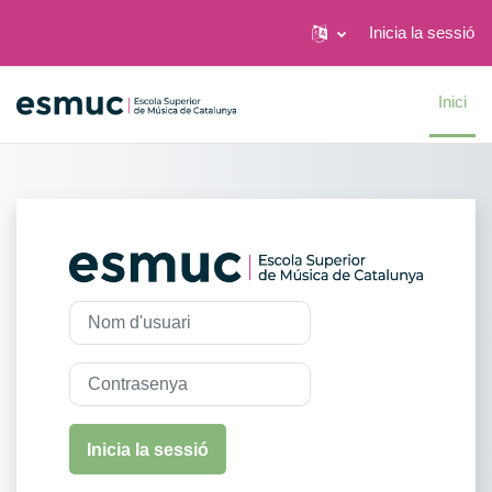
Inicia la sessió
Ves al contingut principal
Inici
Inicia la sessió
Nom d'usuari
Contrasenya
Inicia la sessió