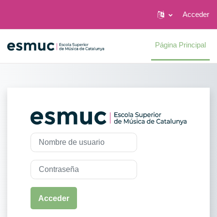
Acceder
Salta al contenido principal
Página Principal
Entrar a Aulari
Nombre de usuario
Contraseña
Acceder