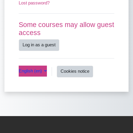
Lost password?
Some courses may allow guest
access
Log in as a guest
English ‎(en)‎
Cookies notice