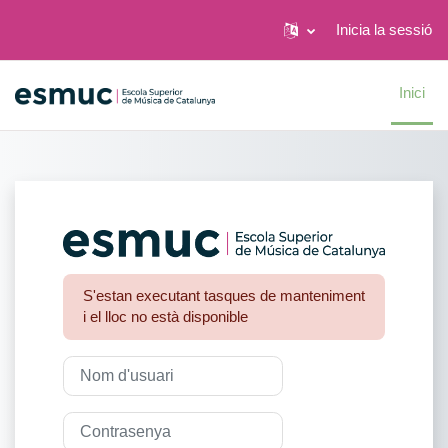
Inicia la sessió
Ves al contingut principal
Inici
Inicia la sessió
S'estan executant tasques de manteniment
i el lloc no està disponible
Nom d'usuari
Contrasenya