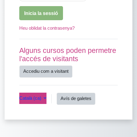
Inicia la sessió
Heu oblidat la contrasenya?
Alguns cursos poden permetre
l'accés de visitants
Accediu com a visitant
Català ‎(ca)‎
Avís de galetes