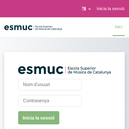
Inicia la sessió
Ves al contingut principal
Inici
Inicia la sessió
Nom d'usuari
Contrasenya
Inicia la sessió