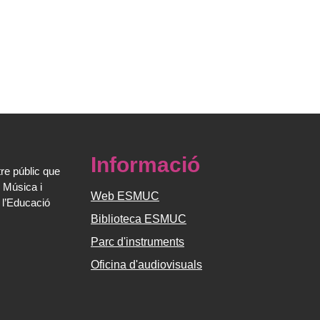
Informació
re públic que
 Música i
Web ESMUC
 l’Educació
Biblioteca ESMUC
Parc d'instruments
Oficina d'audiovisuals