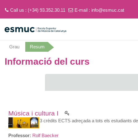
Call us : (+34) 93.352.30.11
E-mail :
info@esmuc.cat
Ves al contingut principal
Grau
Resum
Informació del curs
Música i cultura I
Assignatura de 3 crèdits ECTS adreçada a tots els estudiants de
Professor:
Rolf Baecker