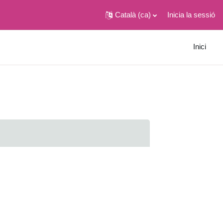
Català ‎(ca)‎
Inicia la sessió
Inici